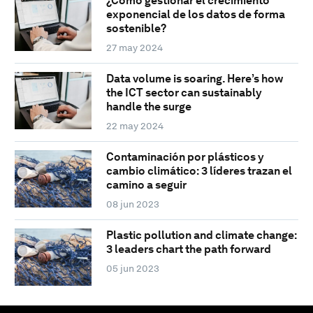
¿Cómo gestionar el crecimiento
exponencial de los datos de forma
sostenible?
27 may 2024
Data volume is soaring. Here’s how
the ICT sector can sustainably
handle the surge
22 may 2024
Contaminación por plásticos y
cambio climático: 3 líderes trazan el
camino a seguir
08 jun 2023
Plastic pollution and climate change:
3 leaders chart the path forward
05 jun 2023