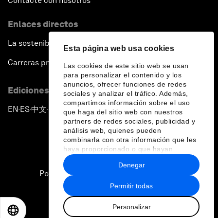
Contacte con nosotros
Enlaces directos
La sostenibilidad en el Foro
Esta página web usa cookies
Carreras profesionales
Las cookies de este sitio web se usan
para personalizar el contenido y los
anuncios, ofrecer funciones de redes
Ediciones en otros idiomas
sociales y analizar el tráfico. Además,
compartimos información sobre el uso
EN
ES
中文
日本語
▪
▪
▪
que haga del sitio web con nuestros
partners de redes sociales, publicidad y
análisis web, quienes pueden
combinarla con otra información que les
haya proporcionado o que hayan
recopilado a partir del uso que haya
Denegar
hecho de sus servicios.
Política de privacidad y normas de uso
Permitir todas
Sitemap
Personalizar
©
2026
Foro Económico Mundial
EN
ES
中文
日本語