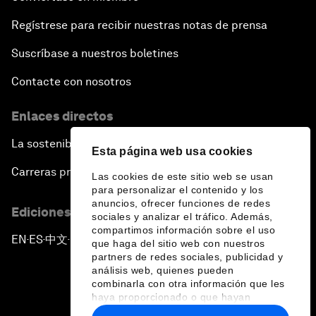
Regístrese para recibir nuestras notas de prensa
Suscríbase a nuestros boletines
Contacte con nosotros
Enlaces directos
La sostenibilidad en el Foro
Esta página web usa cookies
Carreras profesionales
Las cookies de este sitio web se usan
para personalizar el contenido y los
anuncios, ofrecer funciones de redes
Ediciones en otros idiomas
sociales y analizar el tráfico. Además,
compartimos información sobre el uso
EN
ES
中文
日本語
▪
▪
▪
que haga del sitio web con nuestros
partners de redes sociales, publicidad y
análisis web, quienes pueden
combinarla con otra información que les
haya proporcionado o que hayan
recopilado a partir del uso que haya