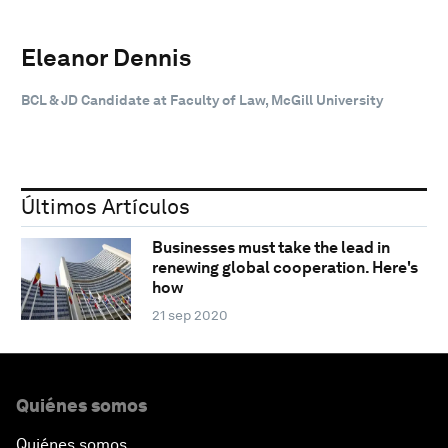
Eleanor Dennis
BCL & JD Candidate at Faculty of Law, McGill University
Últimos Artículos
Businesses must take the lead in
renewing global cooperation. Here's
how
21 sep 2020
Quiénes somos
Quiénes somos