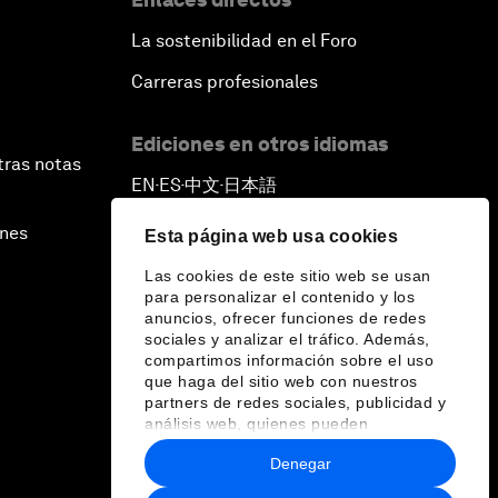
La sostenibilidad en el Foro
Carreras profesionales
Ediciones en otros idiomas
tras notas
EN
ES
中文
日本語
▪
▪
▪
ines
Esta página web usa cookies
Las cookies de este sitio web se usan
para personalizar el contenido y los
anuncios, ofrecer funciones de redes
sociales y analizar el tráfico. Además,
compartimos información sobre el uso
que haga del sitio web con nuestros
partners de redes sociales, publicidad y
análisis web, quienes pueden
combinarla con otra información que les
Denegar
haya proporcionado o que hayan
recopilado a partir del uso que haya