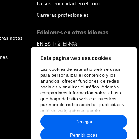
La sostenibilidad en el Foro
Carreras profesionales
Ediciones en otros idiomas
tras notas
EN
ES
中文
日本語
▪
▪
▪
ines
Esta página web usa cookies
Las cookies de este sitio web se usan
para personalizar el contenido y los
anuncios, ofrecer funciones de redes
sociales y analizar el tráfico. Además,
compartimos información sobre el uso
que haga del sitio web con nuestros
partners de redes sociales, publicidad y
análisis web, quienes pueden
combinarla con otra información que les
Denegar
haya proporcionado o que hayan
recopilado a partir del uso que haya
hecho de sus servicios.
Permitir todas