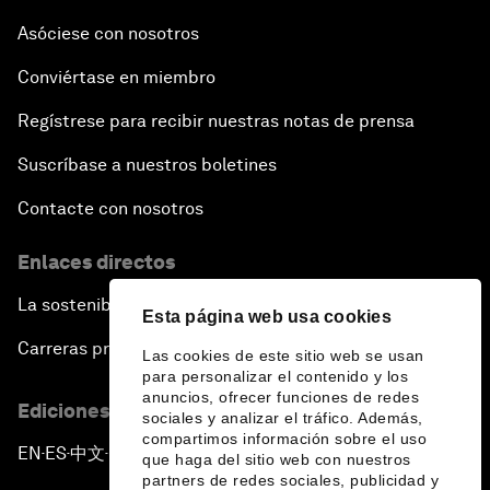
Asóciese con nosotros
Conviértase en miembro
Regístrese para recibir nuestras notas de prensa
Suscríbase a nuestros boletines
Contacte con nosotros
Enlaces directos
La sostenibilidad en el Foro
Esta página web usa cookies
Carreras profesionales
Las cookies de este sitio web se usan
para personalizar el contenido y los
anuncios, ofrecer funciones de redes
Ediciones en otros idiomas
sociales y analizar el tráfico. Además,
compartimos información sobre el uso
EN
ES
中文
日本語
▪
▪
▪
que haga del sitio web con nuestros
partners de redes sociales, publicidad y