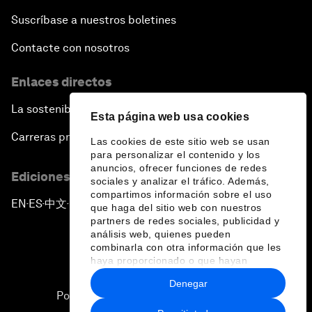
Suscríbase a nuestros boletines
Contacte con nosotros
Enlaces directos
La sostenibilidad en el Foro
Esta página web usa cookies
Carreras profesionales
Las cookies de este sitio web se usan
para personalizar el contenido y los
anuncios, ofrecer funciones de redes
Ediciones en otros idiomas
sociales y analizar el tráfico. Además,
compartimos información sobre el uso
EN
ES
中文
日本語
▪
▪
▪
que haga del sitio web con nuestros
partners de redes sociales, publicidad y
análisis web, quienes pueden
combinarla con otra información que les
haya proporcionado o que hayan
recopilado a partir del uso que haya
Denegar
hecho de sus servicios.
Política de privacidad y normas de uso