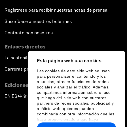
Regístrese para recibir nuestras notas de prensa
Suscríbase a nuestros boletines
Contacte con nosotros
Enlaces directos
La sostenibilidad en el Foro
Esta página web usa cookies
Carreras profesionales
Las cookies de este sitio web se usan
para personalizar el contenido y los
anuncios, ofrecer funciones de redes
Ediciones en otros idiomas
sociales y analizar el tráfico. Además,
compartimos información sobre el uso
EN
ES
中文
日本語
▪
▪
▪
que haga del sitio web con nuestros
partners de redes sociales, publicidad y
análisis web, quienes pueden
combinarla con otra información que les
haya proporcionado o que hayan
recopilado a partir del uso que haya