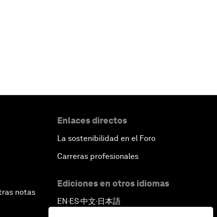
Enlaces directos
La sostenibilidad en el Foro
Carreras profesionales
Ediciones en otros idiomas
tras notas
EN
ES
中文
日本語
▪
▪
▪