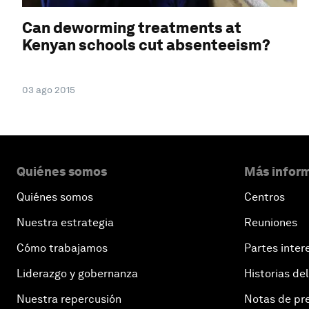
Can deworming treatments at
Kenyan schools cut absenteeism?
03 ago 2015
Quiénes somos
Más inform
Quiénes somos
Centros
Nuestra estrategia
Reuniones
Cómo trabajamos
Partes inter
Liderazgo y gobernanza
Historias del
Nuestra repercusión
Notas de pr