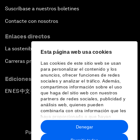
Suscríbase a nuestros boletines
Contacte con nosotros
Enlaces directos
La sostenibilidad en el Foro
Esta página web usa cookies
Carreras profesionales
Las cookies de este sitio web se usan
para personalizar el contenido y los
anuncios, ofrecer funciones de redes
Ediciones en otros idiomas
sociales y analizar el tráfico. Además,
compartimos información sobre el uso
EN
ES
中文
日本語
▪
▪
▪
que haga del sitio web con nuestros
partners de redes sociales, publicidad y
análisis web, quienes pueden
combinarla con otra información que les
haya proporcionado o que hayan
recopilado a partir del uso que haya
Denegar
hecho de sus servicios.
Política de privacidad y normas de uso