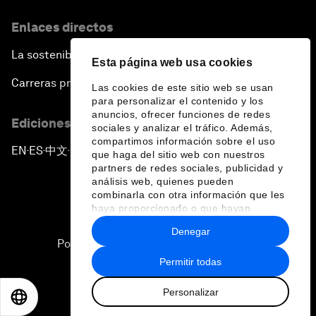
Enlaces directos
La sostenibilidad en el Foro
Esta página web usa cookies
Carreras profesionales
Las cookies de este sitio web se usan
para personalizar el contenido y los
anuncios, ofrecer funciones de redes
Ediciones en otros idiomas
sociales y analizar el tráfico. Además,
compartimos información sobre el uso
EN
ES
中文
日本語
▪
▪
▪
que haga del sitio web con nuestros
partners de redes sociales, publicidad y
análisis web, quienes pueden
combinarla con otra información que les
haya proporcionado o que hayan
recopilado a partir del uso que haya
Denegar
hecho de sus servicios.
Política de privacidad y normas de uso
Permitir todas
Sitemap
Personalizar
©
2026
Foro Económico Mundial
EN
ES
中文
日本語