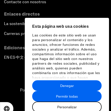
Contacte con nosotros
Enlaces directos
La sostenibilidad en el Foro
Esta página web usa cookies
Carreras profesionales
Las cookies de este sitio web se usan
para personalizar el contenido y los
anuncios, ofrecer funciones de redes
Ediciones en otros idiomas
sociales y analizar el tráfico. Además,
compartimos información sobre el uso
EN
ES
中文
日本語
▪
▪
▪
que haga del sitio web con nuestros
partners de redes sociales, publicidad y
análisis web, quienes pueden
combinarla con otra información que les
haya proporcionado o que hayan
recopilado a partir del uso que haya
Denegar
hecho de sus servicios.
Política de privacidad y normas de uso
Permitir todas
Sitemap
Personalizar
©
2026
Foro Económico Mundial
EN
ES
中文
日本語