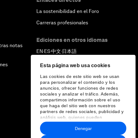
La sostenibilidad en el Foro
Carreras profesionales
Ediciones en otros idiomas
tras notas
EN
ES
中文
日本語
▪
▪
▪
ines
Esta página web usa cookies
Las cookies de este sitio web se usan
para personalizar el contenido y los
anuncios, ofrecer funciones de redes
sociales y analizar el tráfico. Además,
compartimos información sobre el uso
que haga del sitio web con nuestros
partners de redes sociales, publicidad y
análisis web, quienes pueden
combinarla con otra información que les
Denegar
haya proporcionado o que hayan
recopilado a partir del uso que haya