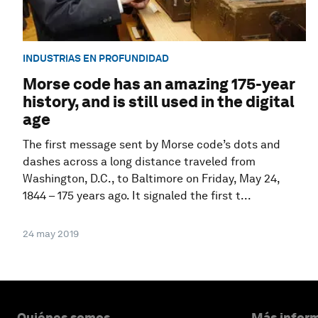
INDUSTRIAS EN PROFUNDIDAD
Morse code has an amazing 175-year
history, and is still used in the digital
age
The first message sent by Morse code’s dots and
dashes across a long distance traveled from
Washington, D.C., to Baltimore on Friday, May 24,
1844 – 175 years ago. It signaled the first t...
24 may 2019
Quiénes somos
Más inform