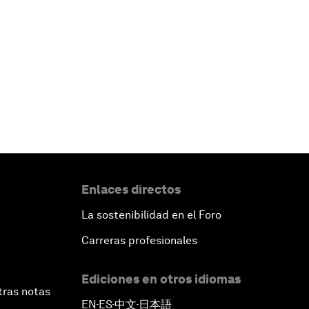
Enlaces directos
La sostenibilidad en el Foro
Carreras profesionales
Ediciones en otros idiomas
tras notas
EN
ES
中文
日本語
▪
▪
▪