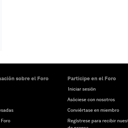
ación sobre el Foro
Participe en el Foro
Iniciar sesión
Asóciese con nosotros
esadas
Conviértase en miembro
 Foro
Regístrese para recibir nues
de prensa