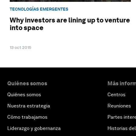
TECNOLOGÍAS EMERGENTES
Why investors are lining up to venture
into space
13 oct 2015
Quiénes somos
Más inform
Quiénes somos
Centros
Nuestra estrategia
Reuniones
Cómo trabajamos
Partes inter
Liderazgo y gobernanza
Historias del