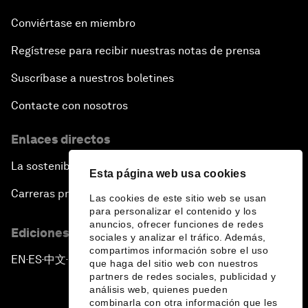
Conviértase en miembro
Regístrese para recibir nuestras notas de prensa
Suscríbase a nuestros boletines
Contacte con nosotros
Enlaces directos
La sostenibilidad en el Foro
Esta página web usa cookies
Carreras profesionales
Las cookies de este sitio web se usan
para personalizar el contenido y los
anuncios, ofrecer funciones de redes
Ediciones en otros idiomas
sociales y analizar el tráfico. Además,
compartimos información sobre el uso
EN
ES
中文
日本語
▪
▪
▪
que haga del sitio web con nuestros
partners de redes sociales, publicidad y
análisis web, quienes pueden
combinarla con otra información que les