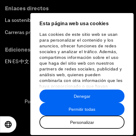
Enlaces directos
La sostenibilidad en el Foro
Esta página web usa cookies
Carreras profesionales
Las cookies de este sitio web se usan
para personalizar el contenido y los
anuncios, ofrecer funciones de redes
Ediciones en otros idiomas
sociales y analizar el tráfico. Además,
compartimos información sobre el uso
EN
ES
中文
日本語
▪
▪
▪
que haga del sitio web con nuestros
partners de redes sociales, publicidad y
análisis web, quienes pueden
combinarla con otra información que les
haya proporcionado o que hayan
recopilado a partir del uso que haya
Denegar
hecho de sus servicios.
Política de privacidad y normas de uso
Permitir todas
Sitemap
Personalizar
©
2026
Foro Económico Mundial
EN
ES
中文
日本語