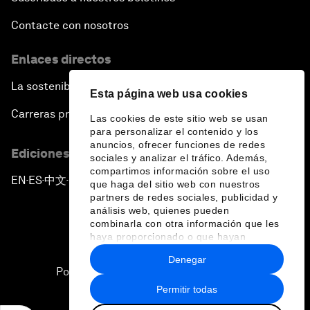
Contacte con nosotros
Enlaces directos
La sostenibilidad en el Foro
Esta página web usa cookies
Carreras profesionales
Las cookies de este sitio web se usan
para personalizar el contenido y los
anuncios, ofrecer funciones de redes
Ediciones en otros idiomas
sociales y analizar el tráfico. Además,
compartimos información sobre el uso
EN
ES
中文
日本語
▪
▪
▪
que haga del sitio web con nuestros
partners de redes sociales, publicidad y
análisis web, quienes pueden
combinarla con otra información que les
haya proporcionado o que hayan
recopilado a partir del uso que haya
Denegar
hecho de sus servicios.
Política de privacidad y normas de uso
Permitir todas
Sitemap