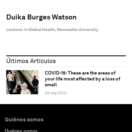
Duika Burges Watson
Lecturer in Global Health, Newcastle University
Últimos Artículos
COVID-19: These are the areas of
your life most affected by a loss of
smell
29 sep 2021
Quiénes somos
Quiénes somos