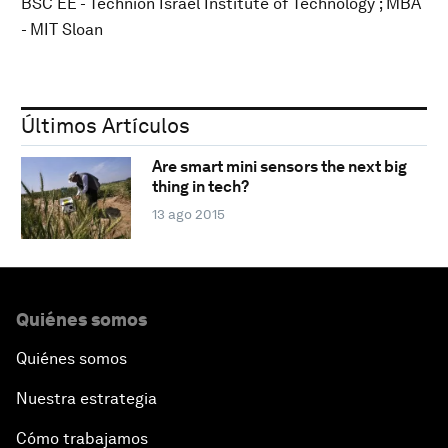
BSC EE - Technion Israel Institute of Technology ; MBA
- MIT Sloan
Últimos Artículos
Are smart mini sensors the next big
thing in tech?
13 ago 2015
Quiénes somos
Quiénes somos
Nuestra estrategia
Cómo trabajamos