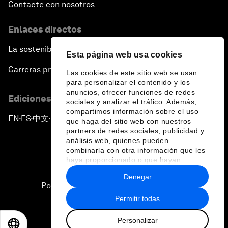
Contacte con nosotros
Enlaces directos
La sostenibilidad en el Foro
Esta página web usa cookies
Carreras profesionales
Las cookies de este sitio web se usan
para personalizar el contenido y los
anuncios, ofrecer funciones de redes
Ediciones en otros idiomas
sociales y analizar el tráfico. Además,
compartimos información sobre el uso
EN
ES
中文
日本語
▪
▪
▪
que haga del sitio web con nuestros
partners de redes sociales, publicidad y
análisis web, quienes pueden
combinarla con otra información que les
haya proporcionado o que hayan
recopilado a partir del uso que haya
Denegar
hecho de sus servicios.
Política de privacidad y normas de uso
Permitir todas
Sitemap
Personalizar
©
2026
Foro Económico Mundial
EN
ES
中文
日本語