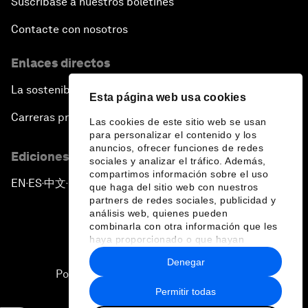
Suscríbase a nuestros boletines
Contacte con nosotros
Enlaces directos
La sostenibilidad en el Foro
Esta página web usa cookies
Carreras profesionales
Las cookies de este sitio web se usan
para personalizar el contenido y los
anuncios, ofrecer funciones de redes
Ediciones en otros idiomas
sociales y analizar el tráfico. Además,
compartimos información sobre el uso
EN
ES
中文
日本語
▪
▪
▪
que haga del sitio web con nuestros
partners de redes sociales, publicidad y
análisis web, quienes pueden
combinarla con otra información que les
haya proporcionado o que hayan
recopilado a partir del uso que haya
Denegar
hecho de sus servicios.
Política de privacidad y normas de uso
Permitir todas
Sitemap