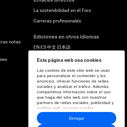
La sostenibilidad en el Foro
Carreras profesionales
Ediciones en otros idiomas
tras notas
EN
ES
中文
日本語
▪
▪
▪
ines
Esta página web usa cookies
Las cookies de este sitio web se usan
para personalizar el contenido y los
anuncios, ofrecer funciones de redes
sociales y analizar el tráfico. Además,
compartimos información sobre el uso
que haga del sitio web con nuestros
partners de redes sociales, publicidad y
análisis web, quienes pueden
combinarla con otra información que les
Denegar
haya proporcionado o que hayan
recopilado a partir del uso que haya