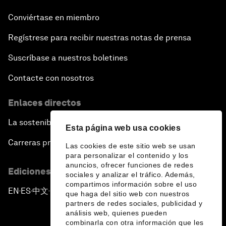
Conviértase en miembro
Regístrese para recibir nuestras notas de prensa
Suscríbase a nuestros boletines
Contacte con nosotros
Enlaces directos
La sostenibilidad en el Foro
Esta página web usa cookies
Carreras profesionales
Las cookies de este sitio web se usan
para personalizar el contenido y los
anuncios, ofrecer funciones de redes
Ediciones en otros idiomas
sociales y analizar el tráfico. Además,
compartimos información sobre el uso
EN
ES
中文
日本語
▪
▪
▪
que haga del sitio web con nuestros
partners de redes sociales, publicidad y
análisis web, quienes pueden
combinarla con otra información que les