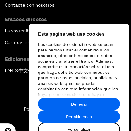
Contacte con nosotros
Enlaces directos
La sostenibilidad en el Foro
Esta página web usa cookies
Carreras profesionales
Las cookies de este sitio web se usan
para personalizar el contenido y los
anuncios, ofrecer funciones de redes
Ediciones en otros idiomas
sociales y analizar el tráfico. Además,
compartimos información sobre el uso
EN
ES
中文
日本語
▪
▪
▪
que haga del sitio web con nuestros
partners de redes sociales, publicidad y
análisis web, quienes pueden
combinarla con otra información que les
haya proporcionado o que hayan
recopilado a partir del uso que haya
Denegar
hecho de sus servicios.
Política de privacidad y normas de uso
Permitir todas
Sitemap
Personalizar
©
2026
Foro Económico Mundial