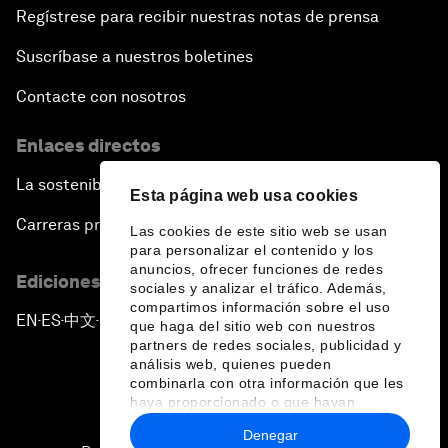
Regístrese para recibir nuestras notas de prensa
Suscríbase a nuestros boletines
Contacte con nosotros
Enlaces directos
La sostenibilidad en el Foro
Esta página web usa cookies
Carreras profesionales
Las cookies de este sitio web se usan
para personalizar el contenido y los
anuncios, ofrecer funciones de redes
Ediciones en otros idiomas
sociales y analizar el tráfico. Además,
compartimos información sobre el uso
EN
ES
中文
日本語
▪
▪
▪
que haga del sitio web con nuestros
partners de redes sociales, publicidad y
análisis web, quienes pueden
combinarla con otra información que les
haya proporcionado o que hayan
recopilado a partir del uso que haya
Denegar
hecho de sus servicios.