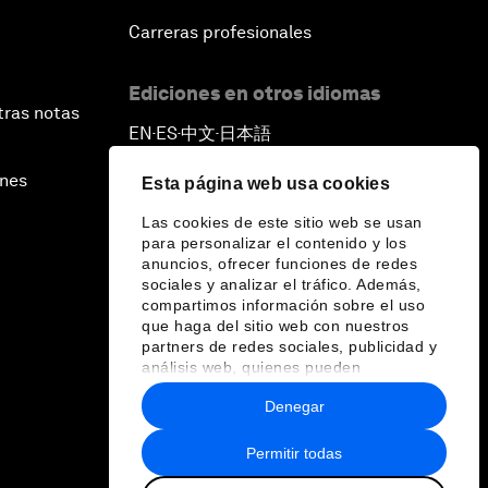
Carreras profesionales
Ediciones en otros idiomas
tras notas
EN
ES
中文
日本語
▪
▪
▪
ines
Esta página web usa cookies
Las cookies de este sitio web se usan
para personalizar el contenido y los
anuncios, ofrecer funciones de redes
sociales y analizar el tráfico. Además,
compartimos información sobre el uso
que haga del sitio web con nuestros
partners de redes sociales, publicidad y
análisis web, quienes pueden
combinarla con otra información que les
Denegar
haya proporcionado o que hayan
recopilado a partir del uso que haya
hecho de sus servicios.
Permitir todas