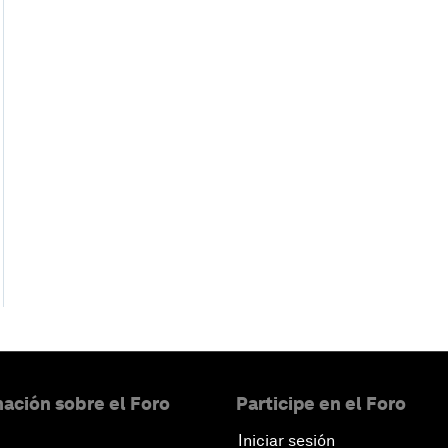
ación sobre el Foro
Participe en el Foro
Iniciar sesión