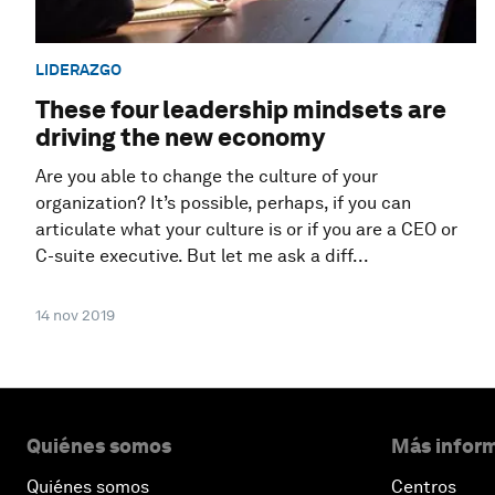
LIDERAZGO
These four leadership mindsets are
driving the new economy
Are you able to change the culture of your
organization? It’s possible, perhaps, if you can
articulate what your culture is or if you are a CEO or
C-suite executive. But let me ask a diff...
14 nov 2019
Quiénes somos
Más inform
Quiénes somos
Centros