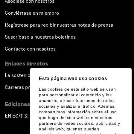
Asóciese con nosotros
Conviértase en miembro
Regístrese para recibir nuestras notas de prensa
Suscríbase a nuestros boletines
Contacte con nosotros
Enlaces directos
La sostenibilidad en el Foro
Esta página web usa cookies
Carreras profesionales
Las cookies de este sitio web se usan
para personalizar el contenido y los
anuncios, ofrecer funciones de redes
Ediciones en otros idiomas
sociales y analizar el tráfico. Además,
compartimos información sobre el uso
EN
ES
中文
日本語
▪
▪
▪
que haga del sitio web con nuestros
partners de redes sociales, publicidad y
análisis web, quienes pueden