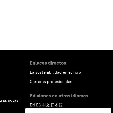
Enlaces directos
La sostenibilidad en el Foro
Carreras profesionales
Ediciones en otros idiomas
tras notas
EN
ES
中文
日本語
▪
▪
▪