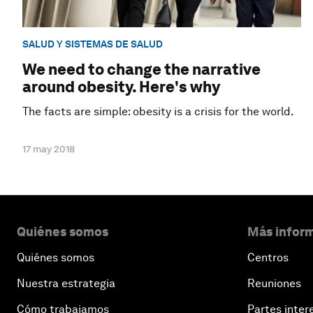
SALUD Y SISTEMAS DE SALUD
We need to change the narrative
around obesity. Here's why
The facts are simple: obesity is a crisis for the world.
17 may 2018
Quiénes somos
Más inform
Quiénes somos
Centros
Nuestra estrategia
Reuniones
Cómo trabajamos
Partes inter