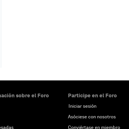
ación sobre el Foro
Participe en el Foro
Iniciar sesión
Asóciese con nosotros
esadas
Conviértase en miembro