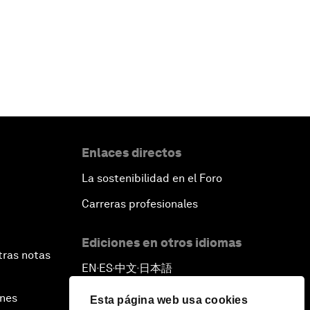
Enlaces directos
La sostenibilidad en el Foro
Carreras profesionales
Ediciones en otros idiomas
tras notas
EN
ES
中文
日本語
▪
▪
▪
ines
Esta página web usa cookies