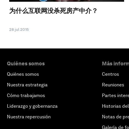
为什么互联网没杀死房产中介？
28 jul 2015
Quiénes somos
Más inform
Quiénes somos
Centros
Nuestra estrategia
Reuniones
Cómo trabajamos
Partes inter
Liderazgo y gobernanza
Historias del
Nuestra repercusión
Notas de pr
Galería de f