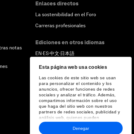
Enlaces directos
La sostenibilidad en el Foro
Carreras profesionales
Ediciones en otros idiomas
tras notas
EN
ES
中文
日本語
▪
▪
▪
ines
Esta página web usa cookies
Las cookies de este sitio web se usan
para personalizar el contenido y los
anuncios, ofrecer funciones de redes
sociales y analizar el tráfico. Además,
compartimos información sobre el uso
que haga del sitio web con nuestros
partners de redes sociales, publicidad y
análisis web, quienes pueden
combinarla con otra información que les
Denegar
haya proporcionado o que hayan