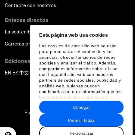
Contacte con nosotros
Enlaces directos
La sostenibilidad en el Foro
Esta página web usa cookies
Carreras profesionales
Las cookies de este sitio web se usan
para personalizar el contenido y los
anuncios, ofrecer funciones de redes
Ediciones en otros idiomas
sociales y analizar el tráfico. Además,
compartimos información sobre el uso
EN
ES
中文
日本語
▪
▪
▪
que haga del sitio web con nuestros
partners de redes sociales, publicidad y
análisis web, quienes pueden
combinarla con otra información que les
haya proporcionado o que hayan
recopilado a partir del uso que haya
Denegar
hecho de sus servicios.
Política de privacidad y normas de uso
Permitir todas
Sitemap
Personalizar
©
2026
Foro Económico Mundial