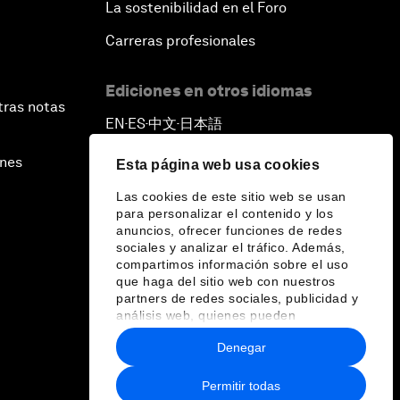
La sostenibilidad en el Foro
Carreras profesionales
Ediciones en otros idiomas
tras notas
EN
ES
中文
日本語
▪
▪
▪
ines
Esta página web usa cookies
Las cookies de este sitio web se usan
para personalizar el contenido y los
anuncios, ofrecer funciones de redes
sociales y analizar el tráfico. Además,
compartimos información sobre el uso
que haga del sitio web con nuestros
partners de redes sociales, publicidad y
análisis web, quienes pueden
combinarla con otra información que les
Denegar
haya proporcionado o que hayan
recopilado a partir del uso que haya
hecho de sus servicios.
Permitir todas