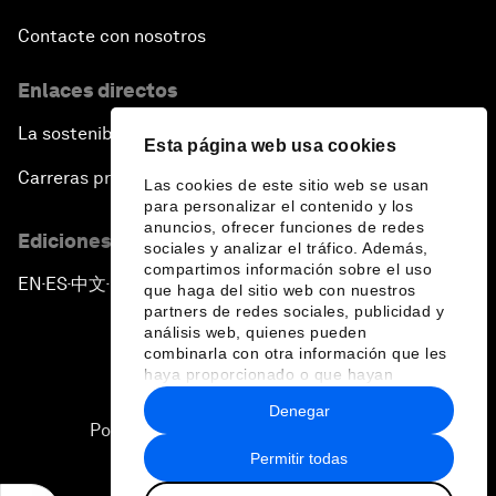
Contacte con nosotros
Enlaces directos
La sostenibilidad en el Foro
Esta página web usa cookies
Carreras profesionales
Las cookies de este sitio web se usan
para personalizar el contenido y los
anuncios, ofrecer funciones de redes
Ediciones en otros idiomas
sociales y analizar el tráfico. Además,
compartimos información sobre el uso
EN
ES
中文
日本語
▪
▪
▪
que haga del sitio web con nuestros
partners de redes sociales, publicidad y
análisis web, quienes pueden
combinarla con otra información que les
haya proporcionado o que hayan
recopilado a partir del uso que haya
Denegar
hecho de sus servicios.
Política de privacidad y normas de uso
Permitir todas
Sitemap