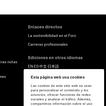
Enlaces directos
La sostenibilidad en el Foro
Carreras profesionales
Ediciones en otros idiomas
tras notas
EN
ES
中文
日本語
▪
▪
▪
ines
Esta página web usa cookies
Las cookies de este sitio web se usan
para personalizar el contenido y los
anuncios, ofrecer funciones de redes
sociales y analizar el tráfico. Además,
compartimos información sobre el uso