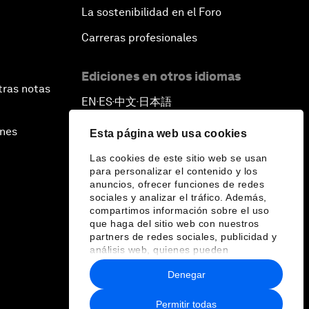
La sostenibilidad en el Foro
Carreras profesionales
Ediciones en otros idiomas
tras notas
EN
ES
中文
日本語
▪
▪
▪
ines
Esta página web usa cookies
Las cookies de este sitio web se usan
para personalizar el contenido y los
anuncios, ofrecer funciones de redes
sociales y analizar el tráfico. Además,
compartimos información sobre el uso
que haga del sitio web con nuestros
partners de redes sociales, publicidad y
análisis web, quienes pueden
combinarla con otra información que les
Denegar
haya proporcionado o que hayan
recopilado a partir del uso que haya
hecho de sus servicios.
Permitir todas