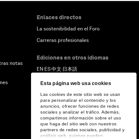
Enlaces directos
La sostenibilidad en el Foro
Carreras profesionales
Ediciones en otros idiomas
tras notas
EN
ES
中文
日本語
▪
▪
▪
ines
Esta página web usa cookies
Las cookies de este sitio web se usan
para personalizar el contenido y los
anuncios, ofrecer funciones de redes
sociales y analizar el tráfico. Además,
compartimos información sobre el uso
que haga del sitio web con nuestros
partners de redes sociales, publicidad y
análisis web, quienes pueden