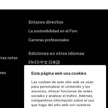
Enlaces directos
La sostenibilidad en el Foro
Carreras profesionales
Ediciones en otros idiomas
tras notas
EN
ES
中文
日本語
▪
▪
▪
ines
Esta página web usa cookies
Las cookies de este sitio web se usan
para personalizar el contenido y los
anuncios, ofrecer funciones de redes
sociales y analizar el tráfico. Además,
compartimos información sobre el uso
que haga del sitio web con nuestros