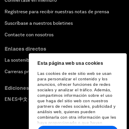
Conviértase en miembro
Regístrese para recibir nuestras notas de prensa
Suscríbase a nuestros boletines
Contacte con nosotros
Enlaces directos
La sostenibilidad en el Foro
Esta página web usa cookies
Carreras profesionales
Las cookies de este sitio web se usan
para personalizar el contenido y los
anuncios, ofrecer funciones de redes
Ediciones en otros idiomas
sociales y analizar el tráfico. Además,
compartimos información sobre el uso
EN
ES
中文
日本語
▪
▪
▪
que haga del sitio web con nuestros
partners de redes sociales, publicidad y
análisis web, quienes pueden
combinarla con otra información que les
haya proporcionado o que hayan
recopilado a partir del uso que haya