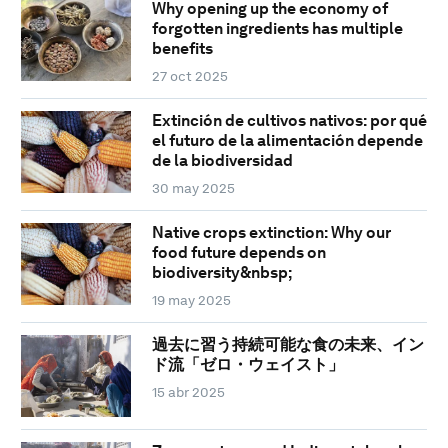
Why opening up the economy of
forgotten ingredients has multiple
benefits
27 oct 2025
Extinción de cultivos nativos: por qué
el futuro de la alimentación depende
de la biodiversidad
30 may 2025
Native crops extinction: Why our
food future depends on
biodiversity&nbsp;
19 may 2025
過去に習う持続可能な食の未来、イン
ド流「ゼロ・ウェイスト」
15 abr 2025