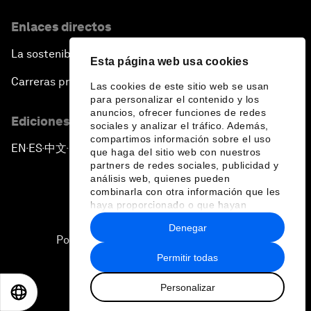
Enlaces directos
La sostenibilidad en el Foro
Esta página web usa cookies
Carreras profesionales
Las cookies de este sitio web se usan
para personalizar el contenido y los
anuncios, ofrecer funciones de redes
Ediciones en otros idiomas
sociales y analizar el tráfico. Además,
compartimos información sobre el uso
EN
ES
中文
日本語
▪
▪
▪
que haga del sitio web con nuestros
partners de redes sociales, publicidad y
análisis web, quienes pueden
combinarla con otra información que les
haya proporcionado o que hayan
recopilado a partir del uso que haya
Denegar
hecho de sus servicios.
Política de privacidad y normas de uso
Permitir todas
Sitemap
Personalizar
©
2026
Foro Económico Mundial
EN
ES
中文
日本語