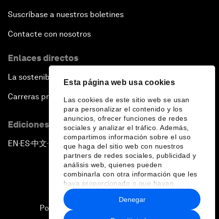
Suscríbase a nuestros boletines
Contacte con nosotros
Enlaces directos
La sostenibilidad en el Foro
Esta página web usa cookies
Carreras profesionales
Las cookies de este sitio web se usan
para personalizar el contenido y los
anuncios, ofrecer funciones de redes
Ediciones en otros idiomas
sociales y analizar el tráfico. Además,
compartimos información sobre el uso
EN
ES
中文
日本語
▪
▪
▪
que haga del sitio web con nuestros
partners de redes sociales, publicidad y
análisis web, quienes pueden
combinarla con otra información que les
haya proporcionado o que hayan
recopilado a partir del uso que haya
Denegar
hecho de sus servicios.
Política de privacidad y normas de uso