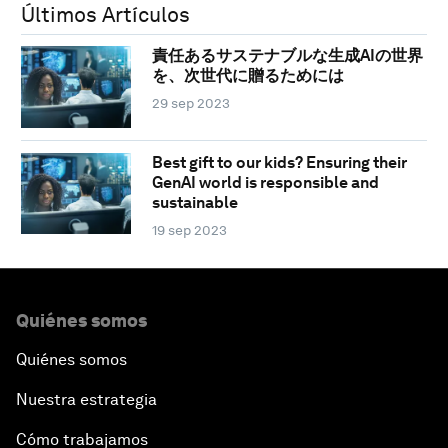
Últimos Artículos
責任あるサステナブルな生成AIの世界
を、次世代に贈るためには
29 sep 2023
Best gift to our kids? Ensuring their
GenAI world is responsible and
sustainable
19 sep 2023
Quiénes somos
Quiénes somos
Nuestra estrategia
Cómo trabajamos