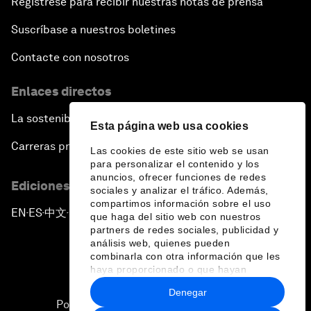
Regístrese para recibir nuestras notas de prensa
Suscríbase a nuestros boletines
Contacte con nosotros
Enlaces directos
La sostenibilidad en el Foro
Esta página web usa cookies
Carreras profesionales
Las cookies de este sitio web se usan
para personalizar el contenido y los
anuncios, ofrecer funciones de redes
Ediciones en otros idiomas
sociales y analizar el tráfico. Además,
compartimos información sobre el uso
EN
ES
中文
日本語
▪
▪
▪
que haga del sitio web con nuestros
partners de redes sociales, publicidad y
análisis web, quienes pueden
combinarla con otra información que les
haya proporcionado o que hayan
recopilado a partir del uso que haya
Denegar
hecho de sus servicios.
Política de privacidad y normas de uso