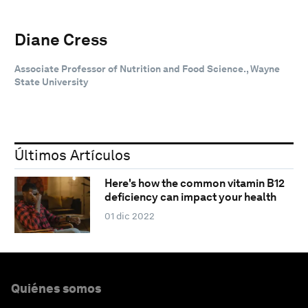
Diane Cress
Associate Professor of Nutrition and Food Science., Wayne
State University
Últimos Artículos
Here's how the common vitamin B12
deficiency can impact your health
01 dic 2022
Quiénes somos