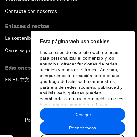
Contacte con nosotros
Enlaces directos
La sostenibilidad en el Foro
Esta página web usa cookies
Carreras profesionales
Las cookies de este sitio web se usan
para personalizar el contenido y los
anuncios, ofrecer funciones de redes
Ediciones en otros idiomas
sociales y analizar el tráfico. Además,
compartimos información sobre el uso
EN
ES
中文
日本語
▪
▪
▪
que haga del sitio web con nuestros
partners de redes sociales, publicidad y
análisis web, quienes pueden
combinarla con otra información que les
haya proporcionado o que hayan
recopilado a partir del uso que haya
Denegar
hecho de sus servicios.
Política de privacidad y normas de uso
Permitir todas
Sitemap