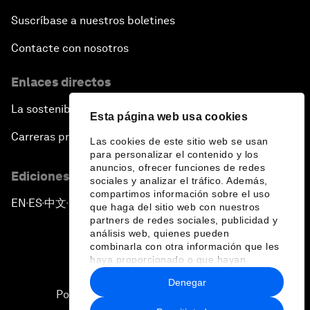
Suscríbase a nuestros boletines
Contacte con nosotros
Enlaces directos
La sostenibilidad en el Foro
Esta página web usa cookies
Carreras profesionales
Las cookies de este sitio web se usan
para personalizar el contenido y los
anuncios, ofrecer funciones de redes
Ediciones en otros idiomas
sociales y analizar el tráfico. Además,
compartimos información sobre el uso
EN
ES
中文
日本語
▪
▪
▪
que haga del sitio web con nuestros
partners de redes sociales, publicidad y
análisis web, quienes pueden
combinarla con otra información que les
haya proporcionado o que hayan
recopilado a partir del uso que haya
Denegar
hecho de sus servicios.
Política de privacidad y normas de uso