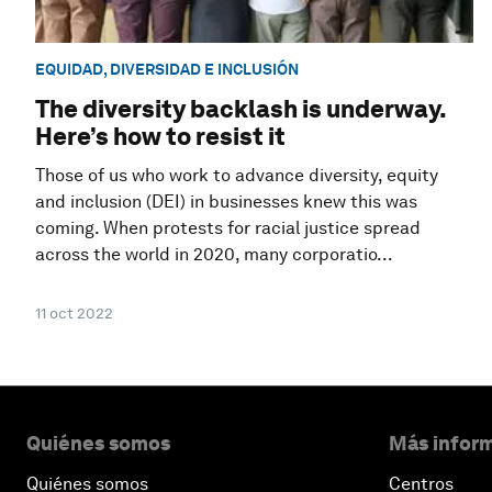
EQUIDAD, DIVERSIDAD E INCLUSIÓN
The diversity backlash is underway.
Here’s how to resist it
Those of us who work to advance diversity, equity
and inclusion (DEI) in businesses knew this was
coming. When protests for racial justice spread
across the world in 2020, many corporatio...
11 oct 2022
Quiénes somos
Más inform
Quiénes somos
Centros