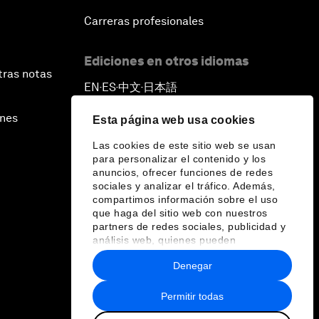
Carreras profesionales
Ediciones en otros idiomas
tras notas
EN
ES
中文
日本語
▪
▪
▪
ines
Esta página web usa cookies
Las cookies de este sitio web se usan
para personalizar el contenido y los
anuncios, ofrecer funciones de redes
sociales y analizar el tráfico. Además,
compartimos información sobre el uso
que haga del sitio web con nuestros
partners de redes sociales, publicidad y
análisis web, quienes pueden
combinarla con otra información que les
Denegar
haya proporcionado o que hayan
recopilado a partir del uso que haya
hecho de sus servicios.
Permitir todas