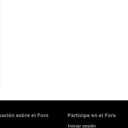
ación sobre el Foro
Participe en el Foro
Iniciar sesión