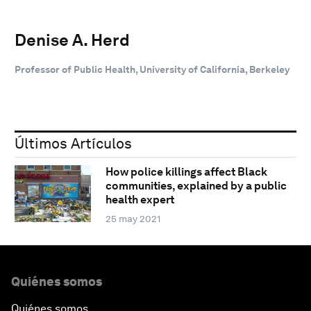
Denise A. Herd
Professor of Public Health, University of California, Berkeley
Últimos Artículos
How police killings affect Black
communities, explained by a public
health expert
25 may 2021
Quiénes somos
Quiénes somos