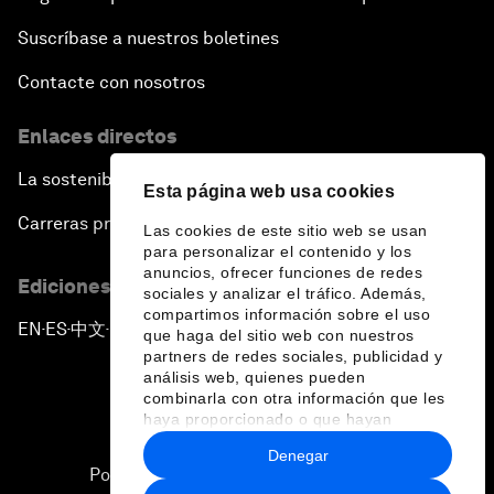
Suscríbase a nuestros boletines
Contacte con nosotros
Enlaces directos
La sostenibilidad en el Foro
Esta página web usa cookies
Carreras profesionales
Las cookies de este sitio web se usan
para personalizar el contenido y los
anuncios, ofrecer funciones de redes
Ediciones en otros idiomas
sociales y analizar el tráfico. Además,
compartimos información sobre el uso
EN
ES
中文
日本語
▪
▪
▪
que haga del sitio web con nuestros
partners de redes sociales, publicidad y
análisis web, quienes pueden
combinarla con otra información que les
haya proporcionado o que hayan
recopilado a partir del uso que haya
Denegar
hecho de sus servicios.
Política de privacidad y normas de uso