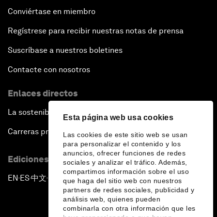
Conviértase en miembro
Regístrese para recibir nuestras notas de prensa
Suscríbase a nuestros boletines
Contacte con nosotros
Enlaces directos
La sostenibilidad en el Foro
Esta página web usa cookies
Carreras profesionales
Las cookies de este sitio web se usan
para personalizar el contenido y los
anuncios, ofrecer funciones de redes
Ediciones en otros idiomas
sociales y analizar el tráfico. Además,
compartimos información sobre el uso
EN
ES
中文
日本語
▪
▪
▪
que haga del sitio web con nuestros
partners de redes sociales, publicidad y
análisis web, quienes pueden
combinarla con otra información que les